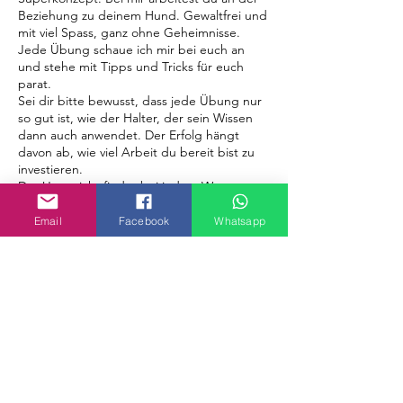
Beziehung zu deinem Hund. Gewaltfrei und
mit viel Spass, ganz ohne Geheimnisse.
Jede Übung schaue ich mir bei euch an
und stehe mit Tipps und Tricks für euch
parat.
Sei dir bitte bewusst, dass jede Übung nur
so gut ist, wie der Halter, der sein Wissen
dann auch anwendet. Der Erfolg hängt
davon ab, wie viel Arbeit du bereit bist zu
investieren.
Der Unterricht findet bei jedem Wetter statt
(Unwetter ausgenommen). Kleide dich also
bitte entsprechend.
Email
Facebook
Whatsapp
Im Sinne der Kleinunternehmerregelung
nach § 19 UStG enthält der ausgewiesene
Bevorstehende Sessions